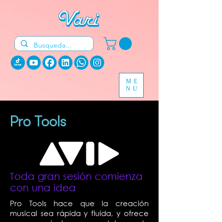
ME
NU
Pro Tools
Toda gran sesión comienza
con una idea
Pro Tools hace que la creación
musical sea rápida y fluida, y ofrece