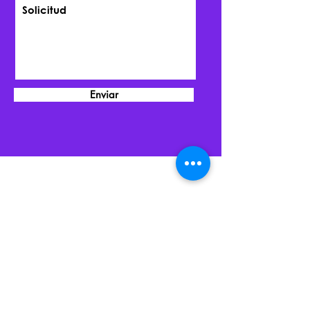
Enviar
Contacto
Dirección
Calle Palenque 663, Vértiz Narvarte, Benito
Juárez , CDMX, C.P 03600.