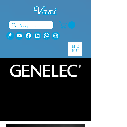
ME
NU
Monitores y
subwoofers de estudio
activos e inteligentes