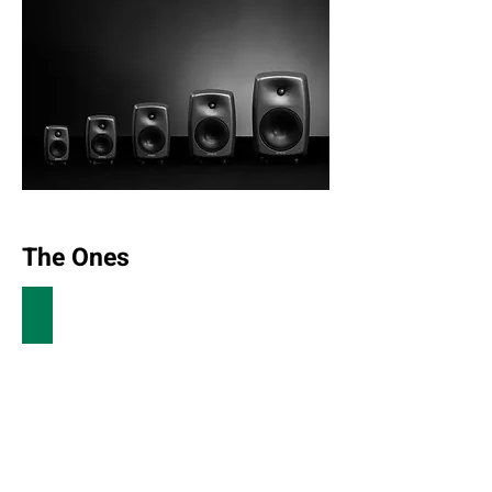
The Ones
8331A Monitor de estudio SAM™