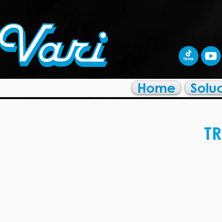
Home
Solu
T