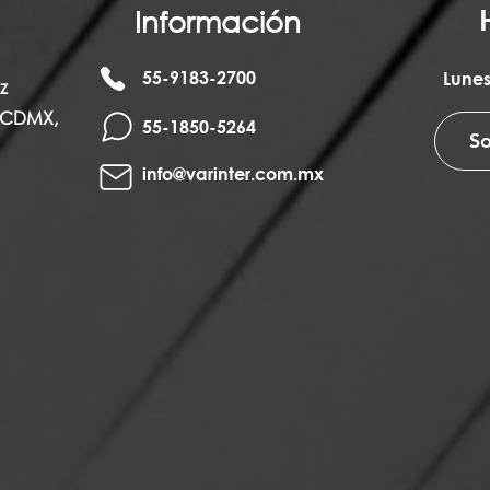
Información
55-9183-2700
Lunes
z
, CDMX,
55-1850-5264
So
info@varinter.com.mx